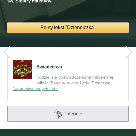
św. Siostry Faustyny
Pełny tekst "Dzienniczka"
Świadectwa
Podziel się doświadczeniami miłosiernej
miłości Boga w swoim życiu. Przeczytaj
świadectwa innych ludzi
Intencje