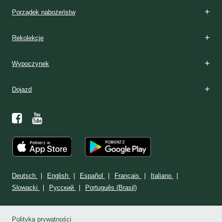
Porządek nabożeństw
Rekolekcje
Wypoczynek
Dojazd
Deutsch
English
Español
Français
Italiano
Slowacki
Ρусский
Português (Brasil)
Polityka prywatności