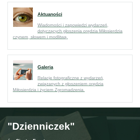
Aktuaności
Wiadomości i zapowiedzi wydarzeń,
dotyczących głoszenia orędzia Miłosierdzia
czynem, słowem i modlitwą.
Galeria
Relacje fotograficzne z wydarzeń,
związanych z głoszeniem orędzia
Miłosierdzia i życiem Zgromadzenia.
"Dzienniczek"